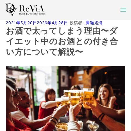
投
2021年5月20日
2026年4月28日
投稿者:
廣瀬拓海
稿
お酒で太ってしまう理由〜ダ
日:
イエット中のお酒との付き合
い方について解説〜