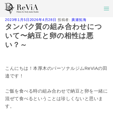
投
2023年1月5日
2026年4月28日
投稿者:
廣瀬拓海
稿
タンパク質の組み合わせにつ
日:
いて〜納豆と卵の相性は悪
い？～
こんにちは！本厚木のパーソナルジムReViAの田
邉です！
ご飯を食べる時の組み合わせで納豆と卵を一緒に
混ぜて食べるということは珍しくないと思いま
す。