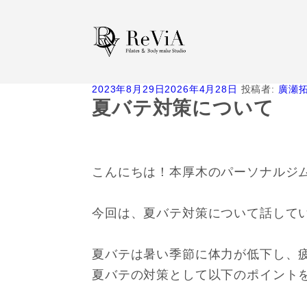
投
2023年8月29日
2026年4月28日
投稿者:
廣瀬
稿
夏バテ対策について
日:
こんにちは！本厚木のパーソナルジムR
今回は、夏バテ対策について話して
夏バテは暑い季節に体力が低下し、
夏バテの対策として以下のポイント