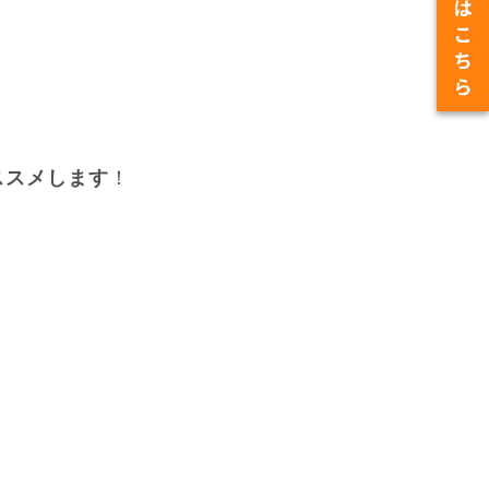
ススメします
！