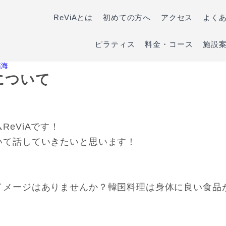
ReViAとは
初めての方へ
アクセス
よく
ピラティス
料金・コース
施設
拓海
について
eViAです！
いて話していきたいと思います！
イメージはありませんか？韓国料理は身体に良い食品