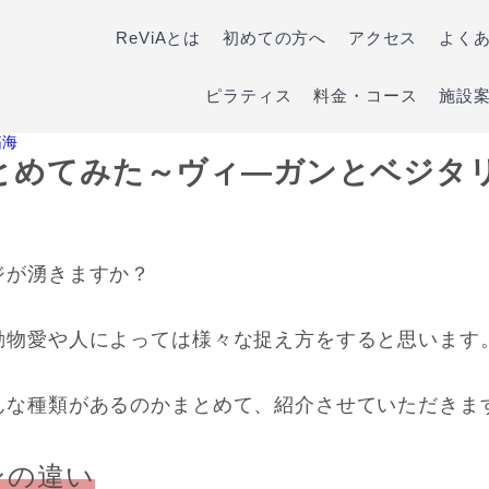
ReViAとは
初めての方へ
アクセス
よく
ピラティス
料金・コース
施設
拓海
とめてみた～ヴィ―ガンとベジタ
ジが湧きますか？
動物愛や人によっては様々な捉え方をすると思います
んな種類があるのかまとめて、紹介させていただきま
ンの違い